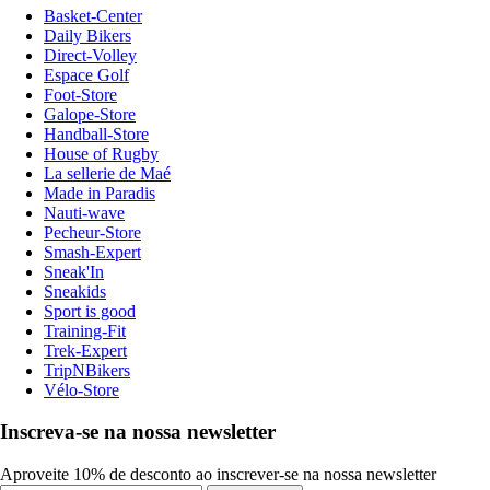
Basket-Center
Daily Bikers
Direct-Volley
Espace Golf
Foot-Store
Galope-Store
Handball-Store
House of Rugby
La sellerie de Maé
Made in Paradis
Nauti-wave
Pecheur-Store
Smash-Expert
Sneak'In
Sneakids
Sport is good
Training-Fit
Trek-Expert
TripNBikers
Vélo-Store
Inscreva-se na nossa newsletter
Aproveite 10% de desconto ao inscrever-se na nossa newsletter