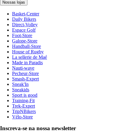
Nossas lojas
Basket-Center
Daily Bikers
Direct-Volley
Espace Golf
Foot-Store
Galope-Store
Handball-Store
House of Rugby
La sellerie de Maé
Made in Paradis
Nauti-wave
Pecheur-Store
Smash-Expert
Sneak'In
Sneakids
Sport is good
Training-Fit
Trek-Expert
TripNBikers
Vélo-Store
Inscreva-se na nossa newsletter