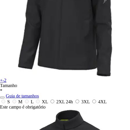
+-2
Tamanho
*
Guia de tamanhos
S
M
L
XL
2XL
24h
3XL
4XL
Este campo é obrigatório