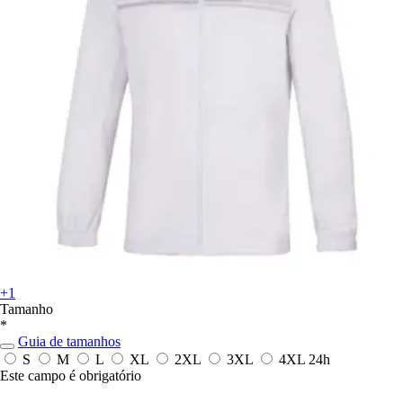
+1
Tamanho
*
Guia de tamanhos
S
M
L
XL
2XL
3XL
4XL
24h
Este campo é obrigatório