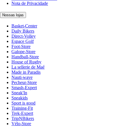
Nota de Privacidade
Nossas lojas
Basket-Center
Daily Bikers
Direct-Volley
Espace Golf
Foot-Store
Galope-Store
Handball-Store
House of Rugby
La sellerie de Maé
Made in Paradis
Nauti-wave
Pecheur-Store
Smash-Expert
Sneak'In
Sneakids
Sport is good
Training-Fit
Trek-Expert
TripNBikers
Vélo-Store