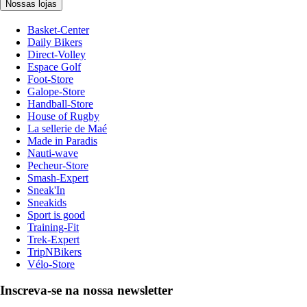
Nossas lojas
Basket-Center
Daily Bikers
Direct-Volley
Espace Golf
Foot-Store
Galope-Store
Handball-Store
House of Rugby
La sellerie de Maé
Made in Paradis
Nauti-wave
Pecheur-Store
Smash-Expert
Sneak'In
Sneakids
Sport is good
Training-Fit
Trek-Expert
TripNBikers
Vélo-Store
Inscreva-se na nossa newsletter