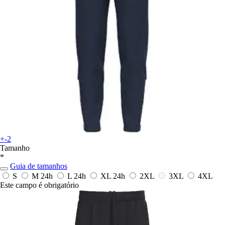
+-2
Tamanho
*
Guia de tamanhos
S
M
24h
L
24h
XL
24h
2XL
3XL
4XL
Este campo é obrigatório