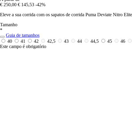
€ 250,00
€ 145,53
-42%
Eleve a sua corrida com os sapatos de corrida Puma Deviate Nitro Elite
Tamanho
*
Guia de tamanhos
40
41
42
42,5
43
44
44,5
45
46
Este campo é obrigatório