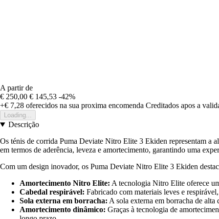
A partir de
€ 250,00
€ 145,53
-42%
+€ 7,28
oferecidos na sua proxima encomenda
Creditados apos a vali
Loading...
Descrição
Os ténis de corrida Puma Deviate Nitro Elite 3 Ekiden representam a al
em termos de aderência, leveza e amortecimento, garantindo uma experi
Com um design inovador, os Puma Deviate Nitro Elite 3 Ekiden destac
Amortecimento Nitro Elite:
A tecnologia Nitro Elite oferece u
Cabedal respirável:
Fabricado com materiais leves e respirável
Sola externa em borracha:
A sola externa em borracha de alta 
Amortecimento dinâmico:
Graças à tecnologia de amorteciment
longo prazo.