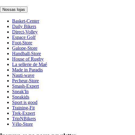
Nossas lojas
Basket-Center
Daily Bikers
Direct-Volley
Espace Golf
Foot-Store
Galope-Store
Handball-Store
House of Rugby
La sellerie de Maé
Made in Paradis
Nauti-wave
Pecheur-Store
Smash-Expert
Sneak'In
Sneakids
Sport is good
Training-Fit
Trek-Expert
TripNBikers
Vélo-Store