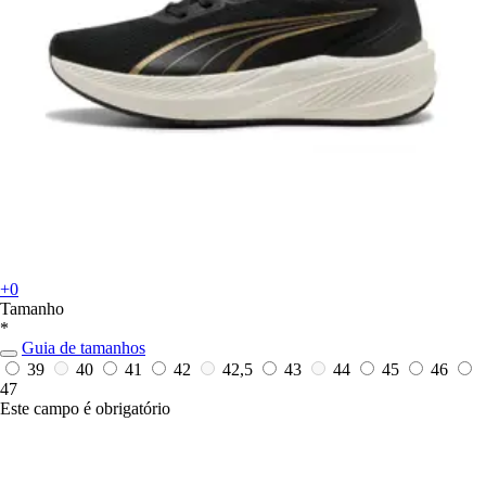
+0
Tamanho
*
Guia de tamanhos
39
40
41
42
42,5
43
44
45
46
47
Este campo é obrigatório