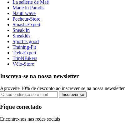
La sellerie de Maé
Made in Paradis
Nauti-wave
Pecheur-Store
Smash-Expert
Sneak'In
Sneakids
Sport is good
Training-Fit
Trek-Expert
TripNBikers
Vélo-Store
Inscreva-se na nossa newsletter
Aproveite 10% de desconto ao inscrever-se na nossa newsletter
Inscrever-se
Fique conectado
Encontre-nos nas redes sociais