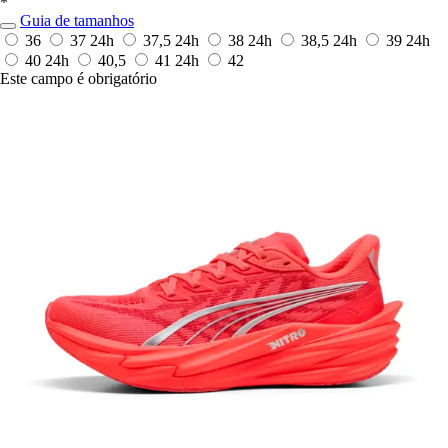
*
Guia de tamanhos
36
37
24h
37,5
24h
38
24h
38,5
24h
39
24h
40
24h
40,5
41
24h
42
Este campo é obrigatório