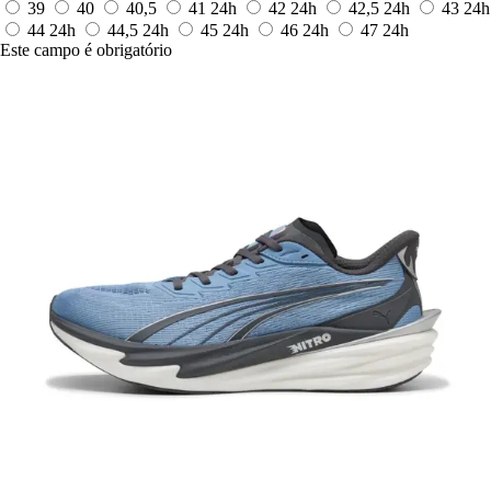
39
40
40,5
41
24h
42
24h
42,5
24h
43
24h
44
24h
44,5
24h
45
24h
46
24h
47
24h
Este campo é obrigatório