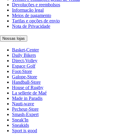
Devoluções e reembolsos
Informação legal
Meios de pagamento
Tarifas e opções de envio
Nota de Privacidade
Nossas lojas
Basket-Center
Daily Bikers
Direct-Volley
Espace Golf
Foot-Store
Galope-Store
Handball-Store
House of Rugby
La sellerie de Maé
Made in Paradis
Nauti-wave
Pecheur-Store
Smash-Expert
Sneak'In
Sneakids
Sport is good