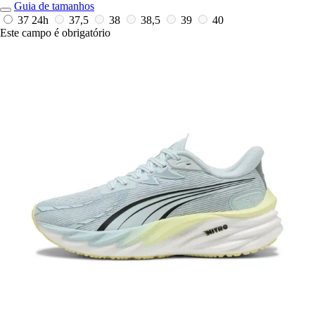
Guia de tamanhos
37
24h
37,5
38
38,5
39
40
Este campo é obrigatório