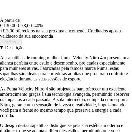
A partir de
€ 130,00
€ 78,00
-40%
+€ 3,90
oferecidos na sua proxima encomenda
Creditados apos a
validacao da sua encomenda
Loading...
Descrição
As sapatilhas de running mulher Puma Velocity Nitro 4 representam a
aliança perfeita entre estilo e desempenho, projetadas especialmente
para mulheres ativas. Fabricadas pela famosa marca Puma, estas
sapatilhas são ideais para corredoras adultas que procuram conforto e
elegância durante as suas sessões de esporte.
As Puma Velocity Nitro 4 são projetadas para oferecer um excelente
amortecimento graças à sua tecnologia avançada, permitindo absorver
os impactos a cada passada. A sola intermédia, equipada com espuma
Nitro, garante uma sensação de leveza e reatividade, impulsionando
você para a frente ao mesmo tempo que preserva a energia a cada
corrida.
O design destas sapatilhas distingue-se pela sua estética moderna e
dinâmica, que se adapta a diferentes estilos, permitindo que você