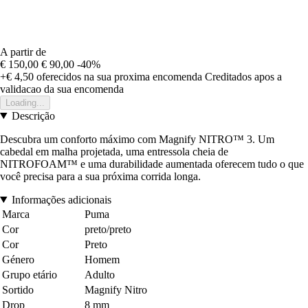
A partir de
€ 150,00
€ 90,00
-40%
+€ 4,50
oferecidos na sua proxima encomenda
Creditados apos a
validacao da sua encomenda
Loading...
Descrição
Descubra um conforto máximo com Magnify NITRO™ 3. Um
cabedal em malha projetada, uma entressola cheia de
NITROFOAM™ e uma durabilidade aumentada oferecem tudo o que
você precisa para a sua próxima corrida longa.
Informações adicionais
Marca
Puma
Cor
preto/preto
Cor
Preto
Género
Homem
Grupo etário
Adulto
Sortido
Magnify Nitro
Drop
8 mm