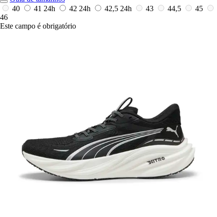
40
41
24h
42
24h
42,5
24h
43
44,5
45
46
Este campo é obrigatório