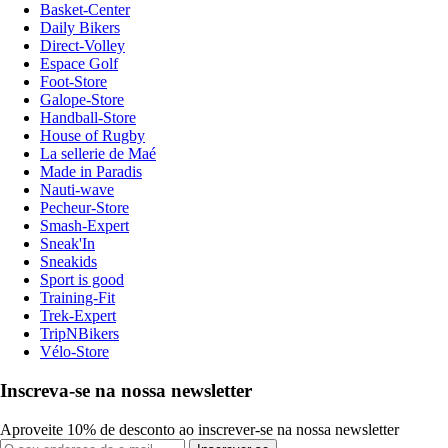
Basket-Center
Daily Bikers
Direct-Volley
Espace Golf
Foot-Store
Galope-Store
Handball-Store
House of Rugby
La sellerie de Maé
Made in Paradis
Nauti-wave
Pecheur-Store
Smash-Expert
Sneak'In
Sneakids
Sport is good
Training-Fit
Trek-Expert
TripNBikers
Vélo-Store
Inscreva-se na nossa newsletter
Aproveite 10% de desconto ao inscrever-se na nossa newsletter