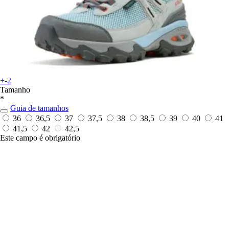
+-2
Tamanho
*
Guia de tamanhos
36
36,5
37
37,5
38
38,5
39
40
41
41,5
42
42,5
Este campo é obrigatório