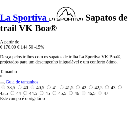
La Sportiva
Sapatos de
trail VK Boa®
A partir de
€ 170,00
€ 144,50
-15%
Desça pelos trilhos com os sapatos de trilha La Sportiva VK Boa®,
projetados para um desempenho inigualável e um conforto ótimo.
Tamanho
*
Guia de tamanhos
38,5
40
40,5
41
41,5
42
42,5
43
43,5
44
44,5
45
45,5
46
46,5
47
Este campo é obrigatório