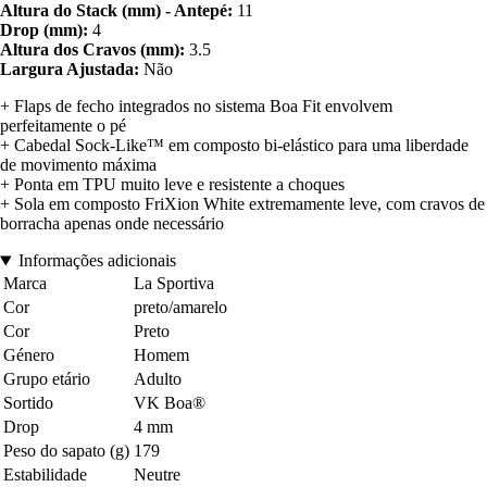
Altura do Stack (mm) - Antepé:
11
Drop (mm):
4
Altura dos Cravos (mm):
3.5
Largura Ajustada:
Não
+ Flaps de fecho integrados no sistema Boa Fit envolvem
perfeitamente o pé
+ Cabedal Sock-Like™ em composto bi-elástico para uma liberdade
de movimento máxima
+ Ponta em TPU muito leve e resistente a choques
+ Sola em composto FriXion White extremamente leve, com cravos de
borracha apenas onde necessário
Informações adicionais
Marca
La Sportiva
Cor
preto/amarelo
Cor
Preto
Género
Homem
Grupo etário
Adulto
Sortido
VK Boa®
Drop
4 mm
Peso do sapato (g)
179
Estabilidade
Neutre