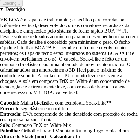
Loading...
Descrição
VK BOA é o sapato de trail running específico para corridas no
Kilómetro Vertical, desenvolvido com os corredores recordistas da
disciplina e enriquecido pelo sistema de fecho rápido BOA ™ Fit.
Peso e volume reduzidos ao mínimo para um desempenho máximo em
subidas. Cada detalhe é concebido para minimizar o peso. O fecho
rápido e intuitivo BOA ™ Fit: permite um fecho e envolvimento
perfeitos; os flaps de fecho estão integrados no sistema BOA ™ Fit e
envolvem perfeitamente o pé. O cabedal Sock-Like é feito de um
composto bi-elástico para uma liberdade de movimento máxima. O
calcanhar adota um amortecimento 3D Heel para o máximo de
conforto e suporte. A ponta em TPU é muito leve e resistente a
choques. A sola em composto FriXion White é um concentrado de
tecnologia e é extremamente leve, com cravos de borracha apenas
onde necessário. VK BOA: vai vertical!
Cabedal:
Malha bi-elástica com tecnologia Sock-Like™
Forro:
Jersey elástico e microfibra
Entresola:
EVA comprimido de alta densidade com proteção de rocha
co-impressa na zona frontal
Sola:
Composto FriXion White Mix
Palmilha:
Ortholite Hybrid Mountain Running Ergonómica 4mm
Altura do Stack (mm) - Calcanhar:
15