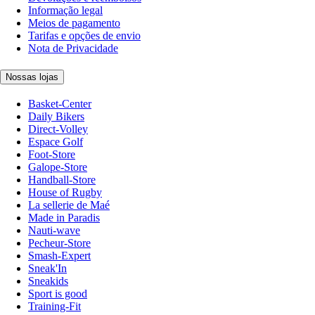
Informação legal
Meios de pagamento
Tarifas e opções de envio
Nota de Privacidade
Nossas lojas
Basket-Center
Daily Bikers
Direct-Volley
Espace Golf
Foot-Store
Galope-Store
Handball-Store
House of Rugby
La sellerie de Maé
Made in Paradis
Nauti-wave
Pecheur-Store
Smash-Expert
Sneak'In
Sneakids
Sport is good
Training-Fit