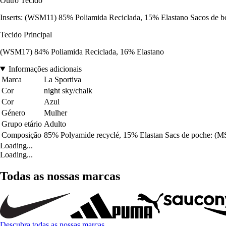
Outro Tecido
Inserts: (WSM11) 85% Poliamida Reciclada, 15% Elastano Sacos de b
Tecido Principal
(WSM17) 84% Poliamida Reciclada, 16% Elastano
Informações adicionais
Marca
La Sportiva
Cor
night sky/chalk
Cor
Azul
Género
Mulher
Grupo etário
Adulto
Composição
85% Polyamide recyclé, 15% Elastan Sacs de poche: (M
Loading...
Loading...
Todas as nossas marcas
Descubra todas as nossas marcas