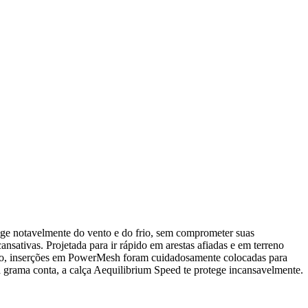
rotege notavelmente do vento e do frio, sem comprometer suas
nsativas. Projetada para ir rápido em arestas afiadas e em terreno
disso, inserções em PowerMesh foram cuidadosamente colocadas para
da grama conta, a calça Aequilibrium Speed te protege incansavelmente.