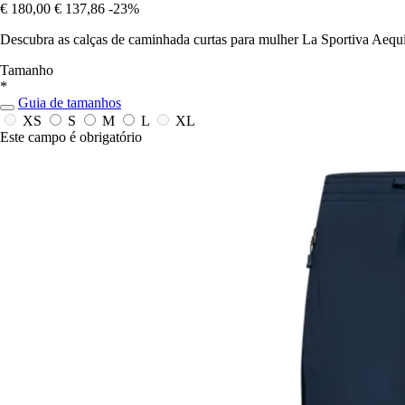
€ 180,00
€ 137,86
-23%
Descubra as calças de caminhada curtas para mulher La Sportiva Aequ
Tamanho
*
Guia de tamanhos
XS
S
M
L
XL
Este campo é obrigatório