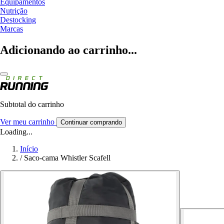
Equipamentos
Nutrição
Destocking
Marcas
Adicionando ao carrinho...
Subtotal do carrinho
Ver meu carrinho
Continuar comprando
Loading...
Início
/
Saco-cama Whistler Scafell