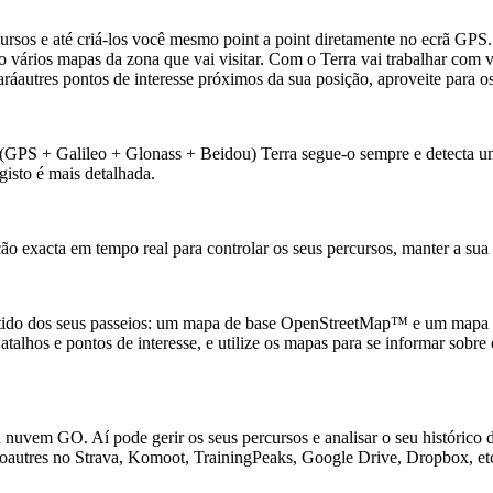
cursos e até criá-los você mesmo point a point diretamente no ecrã GP
igo vários mapas da zona que vai visitar. Com o Terra vai trabalhar co
autres pontos de interesse próximos da sua posição, aproveite para os 
GPS + Galileo + Glonass + Beidou) Terra segue-o sempre e detecta um s
gisto é mais detalhada.
 exacta em tempo real para controlar os seus percursos, manter a sua se
mo partido dos seus passeios: um mapa de base OpenStreetMap™ e um m
atalhos e pontos de interesse, e utilize os mapas para se informar sobre
 nuvem GO. Aí pode gerir os seus percursos e analisar o seu histórico 
s doautres no Strava, Komoot, TrainingPeaks, Google Drive, Dropbox, et