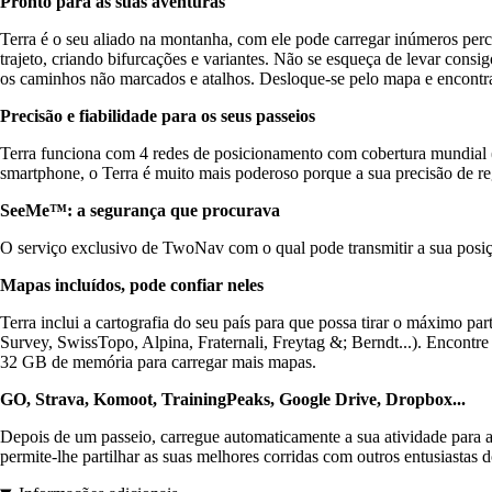
Pronto para as suas aventuras
Terra é o seu aliado na montanha, com ele pode carregar inúmeros per
trajeto, criando bifurcações e variantes. Não se esqueça de levar cons
os caminhos não marcados e atalhos. Desloque-se pelo mapa e encontrará
Precisão e fiabilidade para os seus passeios
Terra funciona com 4 redes de posicionamento com cobertura mundial (
smartphone, o Terra é muito mais poderoso porque a sua precisão de re
SeeMe™: a segurança que procurava
O serviço exclusivo de TwoNav com o qual pode transmitir a sua posição
Mapas incluídos, pode confiar neles
Terra inclui a cartografia do seu país para que possa tirar o máxi
Survey, SwissTopo, Alpina, Fraternali, Freytag &; Berndt...). Encontre 
32 GB de memória para carregar mais mapas.
GO, Strava, Komoot, TrainingPeaks, Google Drive, Dropbox...
Depois de um passeio, carregue automaticamente a sua atividade para a
permite-lhe partilhar as suas melhores corridas com outros entusiasta