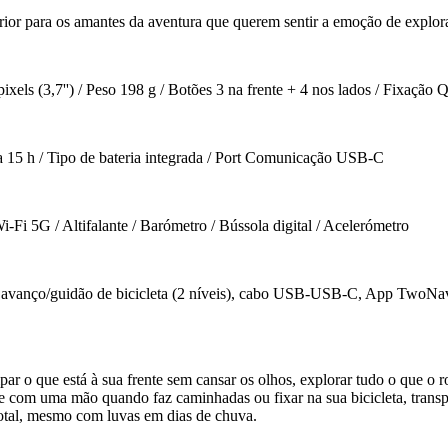
rior para os amantes da aventura que querem sentir a emoção de explora
els (3,7'') / Peso 198 g / Botões 3 na frente + 4 nos lados / Fixação
a 15 h / Tipo de bateria integrada / Port Comunicação USB-C
i 5G / Altifalante / Barómetro / Bússola digital / Acelerómetro
ra avanço/guidão de bicicleta (2 níveis), cabo USB-USB-C, App TwoN
par o que está à sua frente sem cansar os olhos, explorar tudo o que o 
te com uma mão quando faz caminhadas ou fixar na sua bicicleta, trans
 total, mesmo com luvas em dias de chuva.