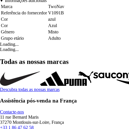
Informações adicionais
Marca
TwoNav
Referência do fornecedor
V1091B
Cor
azul
Cor
Azul
Género
Misto
Grupo etário
Adulto
Loading...
Loading...
Todas as nossas marcas
Descubra todas as nossas marcas
Assistência pós-venda na França
Contacte-nos
11 rue Bernard Maris
37270 Montlouis-sur-Loire, França
+33 1 86 47 62 58