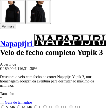
Ver mais
Napapijri
Velo de fecho completo Yupik 3
A partir de
€ 189,00
€ 116,31
-38%
Descubra o velo com fecho de correr Napapijri Yupik 3, uma
homenagem aoesprit da aventura para desfrutar ao máximo da
natureza.
Tamanho
*
Guia de tamanhos
S
24h
M
24h
L
XL
2XL
3XL