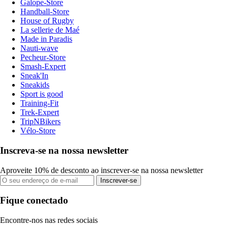
Galope-Store
Handball-Store
House of Rugby
La sellerie de Maé
Made in Paradis
Nauti-wave
Pecheur-Store
Smash-Expert
Sneak'In
Sneakids
Sport is good
Training-Fit
Trek-Expert
TripNBikers
Vélo-Store
Inscreva-se na nossa newsletter
Aproveite 10% de desconto ao inscrever-se na nossa newsletter
Inscrever-se
Fique conectado
Encontre-nos nas redes sociais