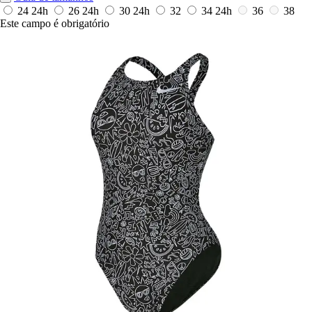
24
24h
26
24h
30
24h
32
34
24h
36
38
Este campo é obrigatório