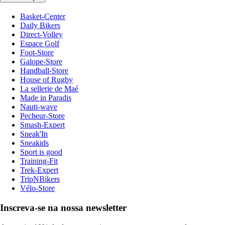
Basket-Center
Daily Bikers
Direct-Volley
Espace Golf
Foot-Store
Galope-Store
Handball-Store
House of Rugby
La sellerie de Maé
Made in Paradis
Nauti-wave
Pecheur-Store
Smash-Expert
Sneak'In
Sneakids
Sport is good
Training-Fit
Trek-Expert
TripNBikers
Vélo-Store
Inscreva-se na nossa newsletter