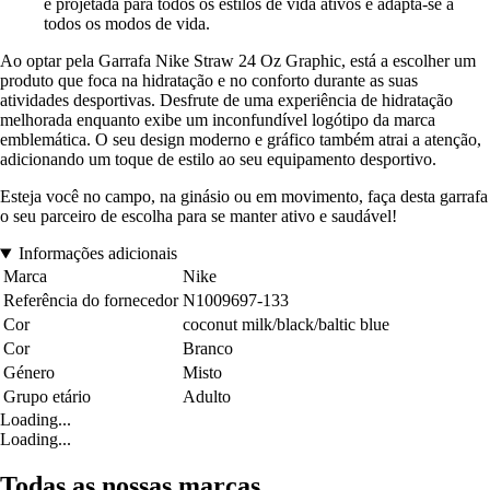
é projetada para todos os estilos de vida ativos e adapta-se a
todos os modos de vida.
Ao optar pela Garrafa Nike Straw 24 Oz Graphic, está a escolher um
produto que foca na hidratação e no conforto durante as suas
atividades desportivas. Desfrute de uma experiência de hidratação
melhorada enquanto exibe um inconfundível logótipo da marca
emblemática. O seu design moderno e gráfico também atrai a atenção,
adicionando um toque de estilo ao seu equipamento desportivo.
Esteja você no campo, na ginásio ou em movimento, faça desta garrafa
o seu parceiro de escolha para se manter ativo e saudável!
Informações adicionais
Marca
Nike
Referência do fornecedor
N1009697-133
Cor
coconut milk/black/baltic blue
Cor
Branco
Género
Misto
Grupo etário
Adulto
Loading...
Loading...
Todas as nossas marcas