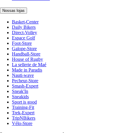
Nossas lojas
Basket-Center
Daily Bikers
Direct-Volley
Espace Golf
Foot-Store
Galope-Store
Handball-Store
House of Rugby
La sellerie de Maé
Made in Paradis
Nauti-wave
Pecheur-Store
Smash-Expert
Sneak'In
Sneakids
Sport is good
Training-Fit
Trek-Expert
TripNBikers
Vélo-Store