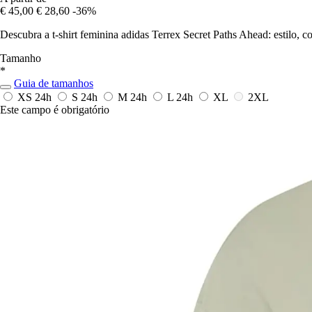
€ 45,00
€ 28,60
-36%
Descubra a t-shirt feminina adidas Terrex Secret Paths Ahead: estilo, 
Tamanho
*
Guia de tamanhos
XS
24h
S
24h
M
24h
L
24h
XL
2XL
Este campo é obrigatório