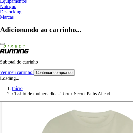
Equipamentos
Nutrição
Destocking
Marcas
Adicionando ao carrinho...
Subtotal do carrinho
Ver meu carrinho
Continuar comprando
Loading...
Início
/
T-shirt de mulher adidas Terrex Secret Paths Ahead