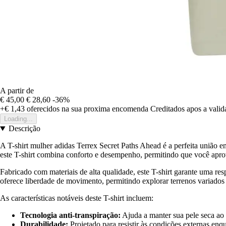
A partir de
€ 45,00
€ 28,60
-36%
+€ 1,43
oferecidos na sua proxima encomenda
Creditados apos a vali
Loading...
Descrição
A T-shirt mulher adidas Terrex Secret Paths Ahead é a perfeita união en
este T-shirt combina conforto e desempenho, permitindo que você apro
Fabricado com materiais de alta qualidade, este T-shirt garante uma re
oferece liberdade de movimento, permitindo explorar terrenos variado
As características notáveis deste T-shirt incluem:
Tecnologia anti-transpiração:
Ajuda a manter sua pele seca ao
Durabilidade:
Projetado para resistir às condições externas enq