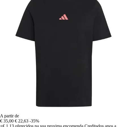
A partir de
€ 35,00
€ 22,63
-35%
+€ 1,13
oferecidos na sua proxima encomenda
Creditados apos a