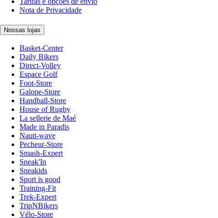
Tarifas e opções de envio
Nota de Privacidade
Nossas lojas
Basket-Center
Daily Bikers
Direct-Volley
Espace Golf
Foot-Store
Galope-Store
Handball-Store
House of Rugby
La sellerie de Maé
Made in Paradis
Nauti-wave
Pecheur-Store
Smash-Expert
Sneak'In
Sneakids
Sport is good
Training-Fit
Trek-Expert
TripNBikers
Vélo-Store