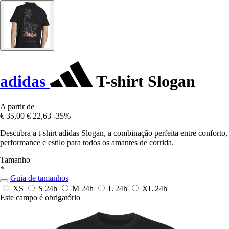
adidas
T-shirt Slogan
A partir de
€ 35,00
€ 22,63
-35%
Descubra a t-shirt adidas Slogan, a combinação perfeita entre conforto,
performance e estilo para todos os amantes de corrida.
Tamanho
*
Guia de tamanhos
XS
S
24h
M
24h
L
24h
XL
24h
Este campo é obrigatório