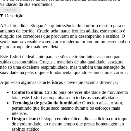
validacao da sua encomenda
Loading...
Descrição
A T-shirt adidas Slogan é a quintessência do conforto e estilo para os
amantes de corrida. Criado pela marca icónica adidas, este modelo é
dirigido aos corredores que procuram unir desempenho e estética. O
seu tamanho versátil e o seu corte moderno tornam-no um essencial no
guarda-roupa de qualquer atleta.
Este T-shirt é ideal tanto para sessões de treino intensas como para
saídas descontraídas. Graças a materiais de alta qualidade, assegura
não só uma excelente respirabilidade, mas também uma sensação de
suavidade na pele, o que é fundamental quando se inicia uma corrida.
Aqui estão algumas características-chave que fazem a diferença:
Conforto ótimo:
Criado para oferecer liberdade de movimento
total, este T-shirt acompanha-o em todas as suas atividades.
Tecnologia de gestão da humidade:
O tecido afasta o suor,
permitindo que fique seco mesmo durante os esforços mais
intensos.
Design clean:
O slogan emblemático adidas adiciona um toque
de modernidade, ao mesmo tempo que presta homenagem ao
espírito atlético.