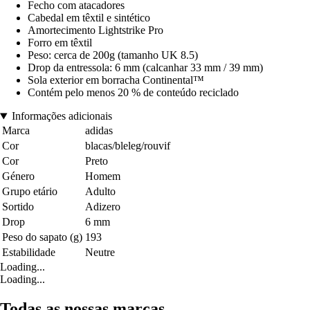
Fecho com atacadores
Cabedal em têxtil e sintético
Amortecimento Lightstrike Pro
Forro em têxtil
Peso: cerca de 200g (tamanho UK 8.5)
Drop da entressola: 6 mm (calcanhar 33 mm / 39 mm)
Sola exterior em borracha Continental™
Contém pelo menos 20 % de conteúdo reciclado
Informações adicionais
Marca
adidas
Cor
blacas/bleleg/rouvif
Cor
Preto
Género
Homem
Grupo etário
Adulto
Sortido
Adizero
Drop
6 mm
Peso do sapato (g)
193
Estabilidade
Neutre
Loading...
Loading...
Todas as nossas marcas