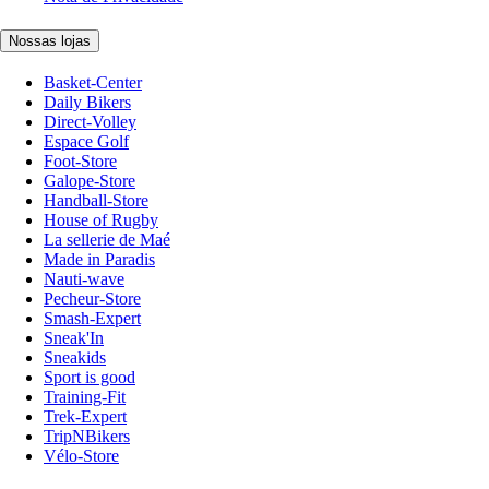
Nossas lojas
Basket-Center
Daily Bikers
Direct-Volley
Espace Golf
Foot-Store
Galope-Store
Handball-Store
House of Rugby
La sellerie de Maé
Made in Paradis
Nauti-wave
Pecheur-Store
Smash-Expert
Sneak'In
Sneakids
Sport is good
Training-Fit
Trek-Expert
TripNBikers
Vélo-Store