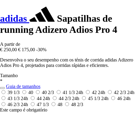
adidas
Sapatilhas de
running Adizero Adios Pro 4
A partir de
€ 250,00
€ 175,00
-30%
Desenvolva o seu desempenho com os ténis de corrida adidas Adizero
Adios Pro 4, projetados para corridas rápidas e eficientes.
Tamanho
*
Guia de tamanhos
39 1/3
40
40 2/3
41 1/3
24h
42
24h
42 2/3
24h
43 1/3
24h
44
24h
44 2/3
24h
45 1/3
24h
46
24h
46 2/3
24h
47 1/3
48
48 2/3
Este campo é obrigatório