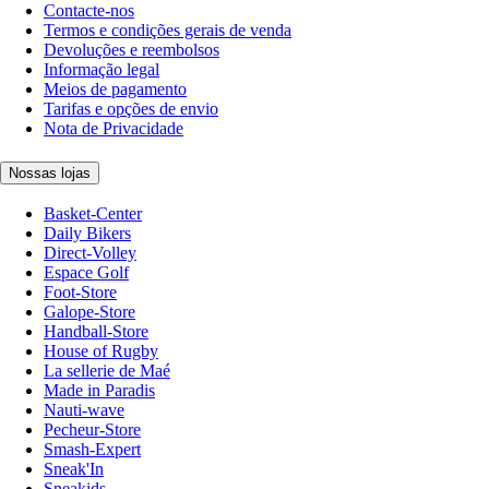
Contacte-nos
Termos e condições gerais de venda
Devoluções e reembolsos
Informação legal
Meios de pagamento
Tarifas e opções de envio
Nota de Privacidade
Nossas lojas
Basket-Center
Daily Bikers
Direct-Volley
Espace Golf
Foot-Store
Galope-Store
Handball-Store
House of Rugby
La sellerie de Maé
Made in Paradis
Nauti-wave
Pecheur-Store
Smash-Expert
Sneak'In
Sneakids