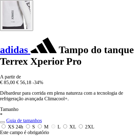
adidas
Tampo do tanque
Terrex Xperior Pro
A partir de
€ 85,00
€ 56,18
-34%
Débardeur para corrida em plena natureza com a tecnologia de
refrigeração avançada Climacool+.
Tamanho
*
Guia de tamanhos
XS
24h
S
M
L
XL
2XL
Este campo é obrigatório