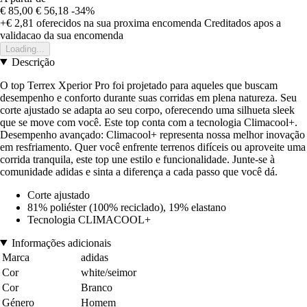
€ 85,00
€ 56,18
-34%
+€ 2,81
oferecidos na sua proxima encomenda
Creditados apos a
validacao da sua encomenda
Loading...
Descrição
O top Terrex Xperior Pro foi projetado para aqueles que buscam
desempenho e conforto durante suas corridas em plena natureza. Seu
corte ajustado se adapta ao seu corpo, oferecendo uma silhueta sleek
que se move com você. Este top conta com a tecnologia Climacool+.
Desempenho avançado: Climacool+ representa nossa melhor inovação
em resfriamento. Quer você enfrente terrenos difíceis ou aproveite uma
corrida tranquila, este top une estilo e funcionalidade. Junte-se à
comunidade adidas e sinta a diferença a cada passo que você dá.
Corte ajustado
81% poliéster (100% reciclado), 19% elastano
Tecnologia CLIMACOOL+
Informações adicionais
Marca
adidas
Cor
white/seimor
Cor
Branco
Género
Homem