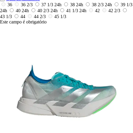
36
36 2/3
37 1/3
24h
38
24h
38 2/3
24h
39 1/3
24h
40
24h
40 2/3
24h
41 1/3
24h
42
42 2/3
43 1/3
44
44 2/3
45 1/3
Este campo é obrigatório