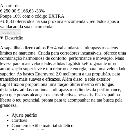
A partir de
€ 250,00
€ 166,63
-33%
Poupe 10%
com o código
EXTRA
+€ 8,33
oferecidos na sua proxima encomenda
Creditados apos a
validacao da sua encomenda
Loading...
Descrição
A sapatilha adizero adios Pro 4 vai ajudar-te a ultrapassar os teus
limites na maratona. Criada para corredores incansáveis, oferece uma
combinação harmoniosa de conforto, performance e inovação. Mais
leveza para mais velocidade. adidas LightstrikePro garante uma
amortização super leve e um retorno de energia, para uma velocidade
superior. As hastes Energyrod 2.0 melhoram a tua propulsão, para
transições mais suaves e eficazes. Além disso, a sola exterior
LightTraxion proporciona uma tração ótima mesmo em longas
distâncias. adidas continua a ultrapassar os limites da performance,
para que possas alcançar os teus objetivos pessoais. Esta sapatilha
liberta o teu potencial, pronta para te acompanhar na tua busca pela
grandeza.
Ajuste padrão
Cordões
Cano em têxtil e material sintético