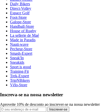
Daily Bikers
Direct-Volley
Espace Golf
Foot-Store
Galope-Store
Handball-Store
House of Rugby
La sellerie de Maé
Made in Paradis
Nauti-wave
Pecheur-Store
Smash-Expert
Sneak'In
Sneakids
Sport is good
Training-Fit
Trek-Expert
TripNBikers
Vélo-Store
Inscreva-se na nossa newsletter
Aproveite 10% de desconto ao inscrever-se na nossa newsletter
Inscrever-se