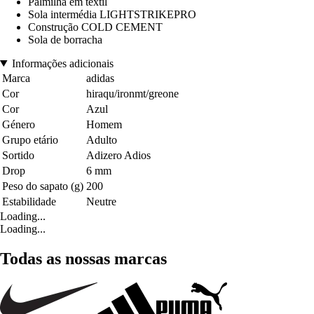
Palmilha em têxtil
Sola intermédia LIGHTSTRIKEPRO
Construção COLD CEMENT
Sola de borracha
Informações adicionais
Marca
adidas
Cor
hiraqu/ironmt/greone
Cor
Azul
Género
Homem
Grupo etário
Adulto
Sortido
Adizero Adios
Drop
6 mm
Peso do sapato (g)
200
Estabilidade
Neutre
Loading...
Loading...
Todas as nossas marcas