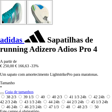
adidas
Sapatilhas de
running Adizero Adios Pro 4
A partir de
€ 250,00
€ 166,63
-33%
Um sapato com amortecimento LightstrikePro para maratonas.
Tamanho
*
Guia de tamanhos
38 2/3
39 1/3
40
40 2/3
41 1/3
24h
42
24h
42 2/3
24h
43 1/3
24h
44
24h
44 2/3
24h
45 1/3
24h
46
24h
46 2/3
24h
47 1/3
48
48 2/3
50
Este campo é obrigatório