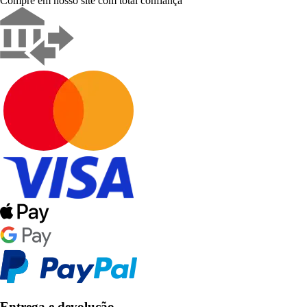
Compre em nosso site com total confiança
Entrega e devolução