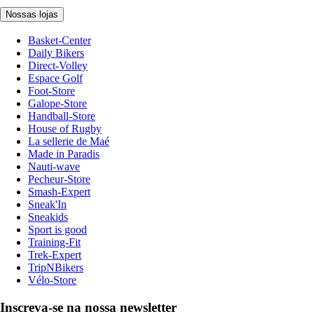
Nossas lojas
Basket-Center
Daily Bikers
Direct-Volley
Espace Golf
Foot-Store
Galope-Store
Handball-Store
House of Rugby
La sellerie de Maé
Made in Paradis
Nauti-wave
Pecheur-Store
Smash-Expert
Sneak'In
Sneakids
Sport is good
Training-Fit
Trek-Expert
TripNBikers
Vélo-Store
Inscreva-se na nossa newsletter