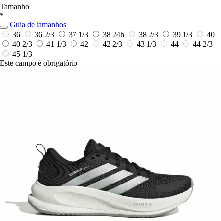
Tamanho
*
Guia de tamanhos
36
36 2/3
37 1/3
38
24h
38 2/3
39 1/3
40
40 2/3
41 1/3
42
42 2/3
43 1/3
44
44 2/3
45 1/3
Este campo é obrigatório