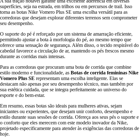
A sua tração notável garante uma excelente aderência em diversas
superfícies, seja na estrada, em trilhos ou em percursos de trail. Isso
torna as botas Nike Vomero Plus SE uma escolha versátil para as
corredoras que desejam explorar diferentes terrenos sem comprometer
seu desempenho.
O suporte do pé é reforçado por um sistema de amarração eficiente,
permitindo ajustar a bota à morfologia do pé, ao mesmo tempo que
oferece uma sensação de segurança. Além disso, o tecido respirável do
cabedal favorece a circulação de ar, mantendo os pés frescos mesmo
durante as corridas mais intensas.
Para as corredoras que procuram uma bota de corrida que combine
estilo moderno e funcionalidade, as
Botas de corrida femininas Nike
Vomero Plus SE
representam uma escolha inteligente. Elas se
destacam não apenas por seu desempenho técnico, mas também por
sua estética cuidada, que se integra perfeitamente ao universo do
esporte e do bem-estar.
Em resumo, essas botas são ideais para mulheres ativas, sejam
iniciantes ou experientes, que desejam unir conforto, desempenho e
estilo durante suas sessões de corrida. Ofereça aos seus pés o suporte e
o conforto que eles merecem com este modelo inovador da Nike,
projetado especificamente para atender às exigências das corredoras de
hoje.