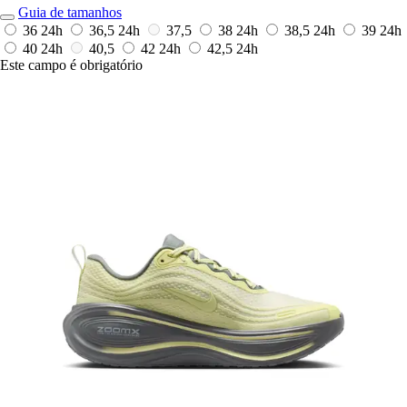
Guia de tamanhos
36
24h
36,5
24h
37,5
38
24h
38,5
24h
39
24h
40
24h
40,5
42
24h
42,5
24h
Este campo é obrigatório