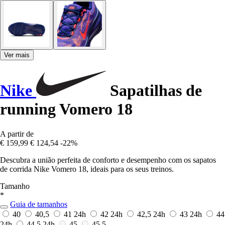
Ver mais
Nike
Sapatilhas de
running Vomero 18
A partir de
€ 159,99
€ 124,54
-22%
Descubra a união perfeita de conforto e desempenho com os sapatos
de corrida Nike Vomero 18, ideais para os seus treinos.
Tamanho
*
Guia de tamanhos
40
40,5
41
24h
42
24h
42,5
24h
43
24h
44
24h
44,5
24h
45
45,5