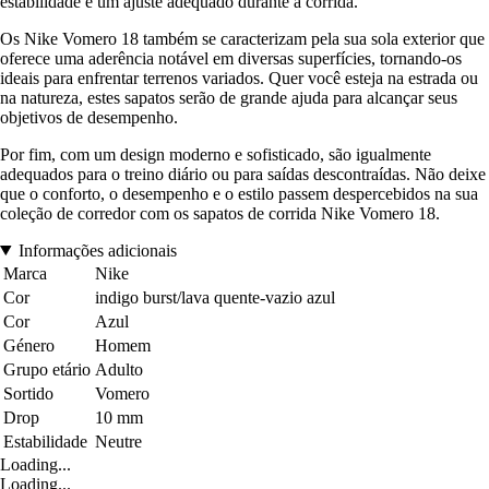
estabilidade e um ajuste adequado durante a corrida.
Os Nike Vomero 18 também se caracterizam pela sua sola exterior que
oferece uma aderência notável em diversas superfícies, tornando-os
ideais para enfrentar terrenos variados. Quer você esteja na estrada ou
na natureza, estes sapatos serão de grande ajuda para alcançar seus
objetivos de desempenho.
Por fim, com um design moderno e sofisticado, são igualmente
adequados para o treino diário ou para saídas descontraídas. Não deixe
que o conforto, o desempenho e o estilo passem despercebidos na sua
coleção de corredor com os sapatos de corrida Nike Vomero 18.
Informações adicionais
Marca
Nike
Cor
indigo burst/lava quente-vazio azul
Cor
Azul
Género
Homem
Grupo etário
Adulto
Sortido
Vomero
Drop
10 mm
Estabilidade
Neutre
Loading...
Loading...