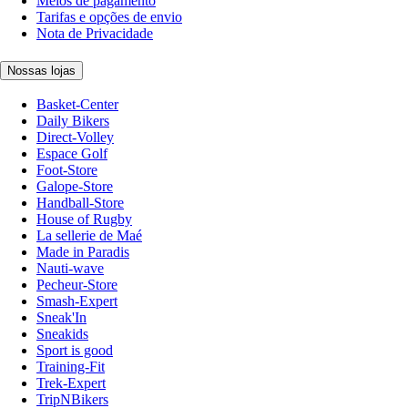
Meios de pagamento
Tarifas e opções de envio
Nota de Privacidade
Nossas lojas
Basket-Center
Daily Bikers
Direct-Volley
Espace Golf
Foot-Store
Galope-Store
Handball-Store
House of Rugby
La sellerie de Maé
Made in Paradis
Nauti-wave
Pecheur-Store
Smash-Expert
Sneak'In
Sneakids
Sport is good
Training-Fit
Trek-Expert
TripNBikers