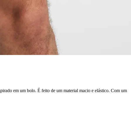
nspirado em um bolo. É feito de um material macio e elástico. Com um