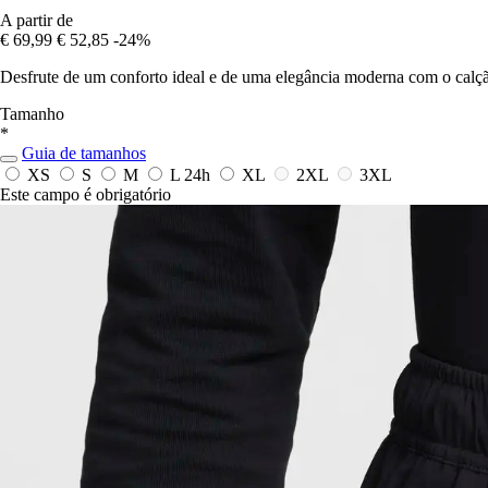
A partir de
€ 69,99
€ 52,85
-24%
Desfrute de um conforto ideal e de uma elegância moderna com o calção 
Tamanho
*
Guia de tamanhos
XS
S
M
L
24h
XL
2XL
3XL
Este campo é obrigatório