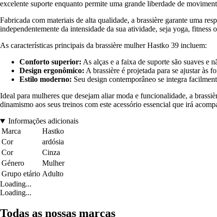
excelente suporte enquanto permite uma grande liberdade de moviment
Fabricada com materiais de alta qualidade, a brassière garante uma res
independentemente da intensidade da sua atividade, seja yoga, fitness 
As características principais da brassière mulher Hastko 39 incluem:
Conforto superior:
As alças e a faixa de suporte são suaves e 
Design ergonômico:
A brassière é projetada para se ajustar às 
Estilo moderno:
Seu design contemporâneo se integra facilmente 
Ideal para mulheres que desejam aliar moda e funcionalidade, a brassi
dinamismo aos seus treinos com este acessório essencial que irá acompa
Informações adicionais
Marca
Hastko
Cor
ardósia
Cor
Cinza
Género
Mulher
Grupo etário
Adulto
Loading...
Loading...
Todas as nossas marcas