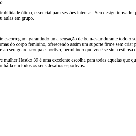
o.
pirabilidade ótima, essencial para sessões intensas. Seu design inovado
ou aulas em grupo.
não escorregam, garantindo uma sensação de bem-estar durante todo o se
formas do corpo feminino, oferecendo assim um suporte firme sem criar 
ao seu guarda-roupa esportivo, permitindo que você se sinta estilosa e
ère mulher Hastko 39 é uma excelente escolha para todas aquelas que q
nhá-la em todos os seus desafios esportivos.