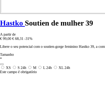
Hastko
Soutien de mulher 39
A partir de
€ 99,00
€ 68,31
-31%
Libere o seu potencial com o soutien-gorge feminino Hastko 39, a combi
Tamanho
*
XS
S
24h
M
L
24h
XL
24h
Este campo é obrigatório