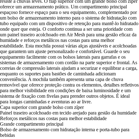
resiste a chuvas leves. O flap superior com um grande bolso com zíper
oferece um armazenamento prático. Um compartimento principal
espaçoso fornece espaço para o seu equipamento, complementado por
um bolso de armazenamento interno para o sistema de hidratação com
tubo equipado com um dispositivo de retenção para mantê-lo hidratado
onde quer que esteja. O conforto continua a ser uma prioridade com
um painel traseiro acolchoado em Air Mesh para uma gestão eficaz da
humidade e reforços metálicos nas costas para uma melhor
estabilidade. Esta mochila possui várias alças ajustáveis e acolchoadas
que garantem um ajuste personalizado e confortável. Guarde o seu
equipamento facilmente com os bolsos laterais para garrafas e os
sistemas de armazenamento com cordão na parte superior e frontal. As
correias de compressão laterais ajudam a securizar e equilibrar a carga,
enquanto os suportes para bastões de caminhada adicionam
conveniência. A mochila também apresenta uma capa de chuva
removível que oferece proteção contra os elementos, detalhes refletivos
para melhor visibilidade em condições de baixa luminosidade e um
sistema de fixação com fivelas para prender outros objetos. É ideal
para longas caminhadas e aventuras ao ar livre.
Capa superior com grande bolso com zíper
Painel traseiro acolchoado em tecido arejado para gestão da humidade
Reforços metálicos nas costas para melhor estabilidade
Grande compartimento principal
Bolso de armazenamento com hidratação interna e porta-tubo para
bebidas