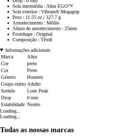
Drop : 0 mm
Sola intermédia : Altra EGO™
Sola exterior : Vibram® Megagrip
Peso : 11.55 oz / 327.7 g
Amortecimento : Médio
Altura de amortecimento : 25mm
Footshape : Original
Composição : Têxtil
Informações adicionais
Marca
Altra
Cor
preto
Cor
Preto
Género
Homem
Grupo etário
Adulto
Sortido
Lone Peak
Drop
0 mm
Estabilidade
Neutre
Loading...
Loading...
Todas as nossas marcas