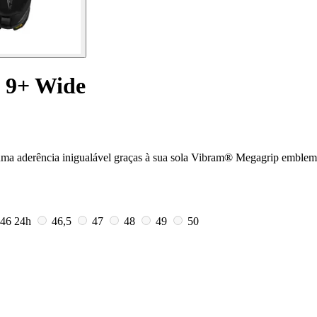
k 9+ Wide
 uma aderência inigualável graças à sua sola Vibram® Megagrip emblem
46
24h
46,5
47
48
49
50