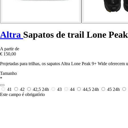
Altra
Sapatos de trail Lone Pea
A partir de
€ 150,00
Projetadas para trilhas, os sapatos Altra Lone Peak 9+ Wide oferecem
Tamanho
*
41
42
42,5
24h
43
44
44,5
24h
45
24h
Este campo é obrigatório