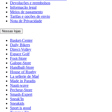
Devoluções e reembolsos
Informação legal
Meios de pagamento
Tarifas e opções de envio
Nota de Privacidade
Nossas lojas
Basket-Center
Daily Bikers
Direct-Volley
Espace Golf
Foot-Store
Galope-Store
Handball-Store
House of Rugby
La sellerie de Maé
Made in Paradis
Nauti-wave
Pecheur-Store
Smash-Expert
Sneak'In
Sneakids
Sport is good