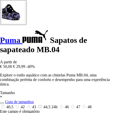
Puma
Sapatos de
sapateado MB.04
A partir de
€ 50,00
€ 29,99
-40%
Explore o estilo aquático com as chinelas Puma MB.04, uma
combinação perfeita de conforto e desempenho para uma experiência
única.
Tamanho
*
Guia de tamanhos
40,5
42
43
44,5
24h
46
47
48
Este campo é obrigatório