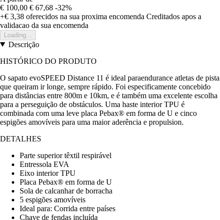
€ 100,00
€ 67,68
-32%
+€ 3,38
oferecidos na sua proxima encomenda
Creditados apos a
validacao da sua encomenda
Loading...
Descrição
HISTÓRICO DO PRODUTO
O sapato evoSPEED Distance 11 é ideal paraendurance atletas de pista
que queiram ir longe, sempre rápido. Foi especificamente concebido
para distâncias entre 800m e 10km, e é também uma excelente escolha
para a perseguição de obstáculos. Uma haste interior TPU é
combinada com uma leve placa Pebax® em forma de U e cinco
espigões amovíveis para uma maior aderência e propulsion.
DETALHES
Parte superior têxtil respirável
Entressola EVA
Eixo interior TPU
Placa Pebax® em forma de U
Sola de calcanhar de borracha
5 espigões amovíveis
Ideal para: Corrida entre países
Chave de fendas incluída