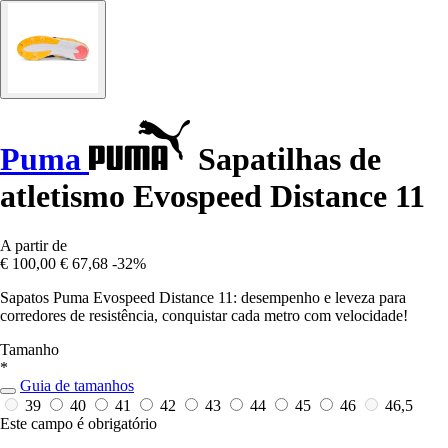
Puma
Sapatilhas de
atletismo Evospeed Distance 11
A partir de
€ 100,00
€ 67,68
-32%
Sapatos Puma Evospeed Distance 11: desempenho e leveza para
corredores de resistência, conquistar cada metro com velocidade!
Tamanho
*
Guia de tamanhos
39
40
41
42
43
44
45
46
46,5
Este campo é obrigatório