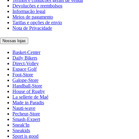
Termos e condições gerais de venda
Devoluções e reembolsos
Informação legal
Meios de pagamento
Tarifas e opções de envio
Nota de Privacidade
Nossas lojas
Basket-Center
Daily Bikers
Direct-Volley
Espace Golf
Foot-Store
Galope-Store
Handball-Store
House of Rugby
La sellerie de Maé
Made in Paradis
Nauti-wave
Pecheur-Store
Smash-Expert
Sneak'In
Sneakids
Sport is good