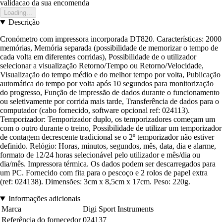
validacao da sua encomenda
Loading...
Descrição
Cronómetro com impressora incorporada DT820. Características: 2000
memórias, Memória separada (possibilidade de memorizar o tempo de
cada volta em diferentes corridas), Possibilidade de o utilizador
selecionar a visualização Retorno/Tempo ou Retorno/Velocidade,
Visualização do tempo médio e do melhor tempo por volta, Publicação
automática do tempo por volta após 10 segundos para monitorização
do progresso, Função de impressão de dados durante o funcionamento
ou seletivamente por corrida mais tarde, Transferência de dados para o
computador (cabo fornecido, software opcional ref: 024113).
Temporizador: Temporizador duplo, os temporizadores começam um
com o outro durante o treino, Possibilidade de utilizar um temporizador
de contagem decrescente tradicional se o 2º temporizador não estiver
definido. Relógio: Horas, minutos, segundos, mês, data, dia e alarme,
formato de 12/24 horas selecionável pelo utilizador e mês/dia ou
dia/mês. Impressora térmica. Os dados podem ser descarregados para
um PC. Fornecido com fita para o pescoço e 2 rolos de papel extra
(ref: 024138). Dimensões: 3cm x 8,5cm x 17cm. Peso: 220g.
Informações adicionais
Marca
Digi Sport Instruments
Referência do fornecedor
024137