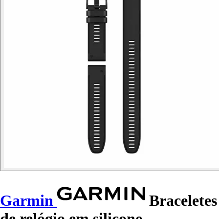
Garmin
Braceletes
de relógio em silicone