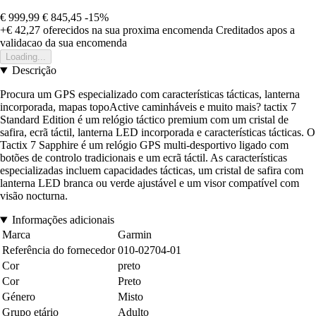
€ 999,99
€ 845,45
-15%
+€ 42,27
oferecidos na sua proxima encomenda
Creditados apos a
validacao da sua encomenda
Loading...
Descrição
Procura um GPS especializado com características tácticas, lanterna
incorporada, mapas topoActive caminháveis e muito mais? tactix 7
Standard Edition é um relógio táctico premium com um cristal de
safira, ecrã táctil, lanterna LED incorporada e características tácticas. O
Tactix 7 Sapphire é um relógio GPS multi-desportivo ligado com
botões de controlo tradicionais e um ecrã táctil. As características
especializadas incluem capacidades tácticas, um cristal de safira com
lanterna LED branca ou verde ajustável e um visor compatível com
visão nocturna.
Informações adicionais
Marca
Garmin
Referência do fornecedor
010-02704-01
Cor
preto
Cor
Preto
Género
Misto
Grupo etário
Adulto