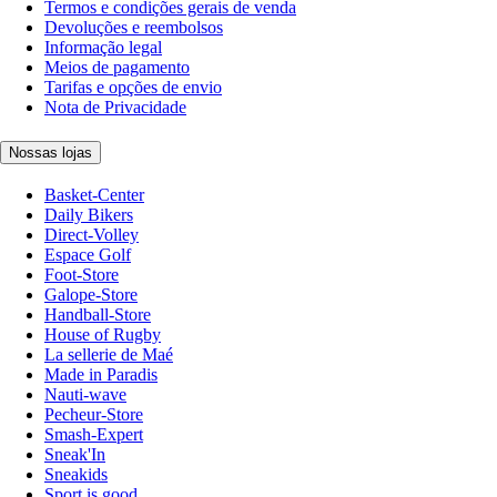
Termos e condições gerais de venda
Devoluções e reembolsos
Informação legal
Meios de pagamento
Tarifas e opções de envio
Nota de Privacidade
Nossas lojas
Basket-Center
Daily Bikers
Direct-Volley
Espace Golf
Foot-Store
Galope-Store
Handball-Store
House of Rugby
La sellerie de Maé
Made in Paradis
Nauti-wave
Pecheur-Store
Smash-Expert
Sneak'In
Sneakids
Sport is good