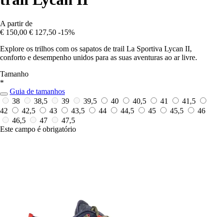
A partir de
€ 150,00
€ 127,50
-15%
Explore os trilhos com os sapatos de trail La Sportiva Lycan II,
conforto e desempenho unidos para as suas aventuras ao ar livre.
Tamanho
*
Guia de tamanhos
38
38,5
39
39,5
40
40,5
41
41,5
42
42,5
43
43,5
44
44,5
45
45,5
46
46,5
47
47,5
Este campo é obrigatório