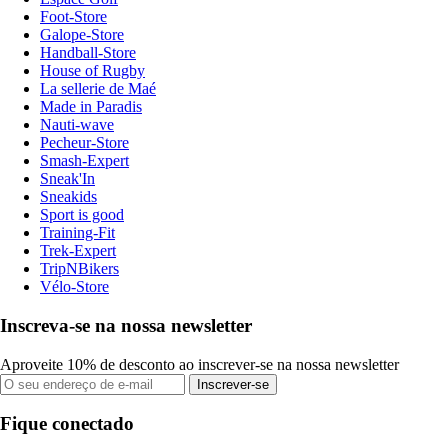
Foot-Store
Galope-Store
Handball-Store
House of Rugby
La sellerie de Maé
Made in Paradis
Nauti-wave
Pecheur-Store
Smash-Expert
Sneak'In
Sneakids
Sport is good
Training-Fit
Trek-Expert
TripNBikers
Vélo-Store
Inscreva-se na nossa newsletter
Aproveite 10% de desconto ao inscrever-se na nossa newsletter
Inscrever-se
Fique conectado