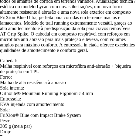
todos os amantes de corrida em terrenos variados. Atualização técnica /
estética do modelo Lycan com novas ilustrações, um novo forro
altamente resistente à abrasão e uma nova sola exterior em composto
FriXion Blue Ultra, perfeita para corridas em terrenos macios e
lamacentos. Modelo de trail running extremamente versátil, graças ao
alto amortecimento e à predisposição da sola para cravos removíveis
AT Grip Spike. O cabedal em composto respirável com reforços em
microfibra anti-abrasão para mais proteção e leveza, com volumes
amplos para máximo conforto. A entressola injetada oferece excelentes
qualidades de amortecimento e conforto geral.
Cabedal:
Malha respirável com reforços em microfibra anti-abrasão + biqueira
de proteção em TPU
Forro:
Malha de alta resistência à abrasão
Sola interna:
Ortholite® Mountain Running Ergonomic 4 mm
Entressola:
EVA injetada com amortecimento
Sola:
FriXion® Blue com Impact Brake System
Peso:
305 g (meia par)
Drop: