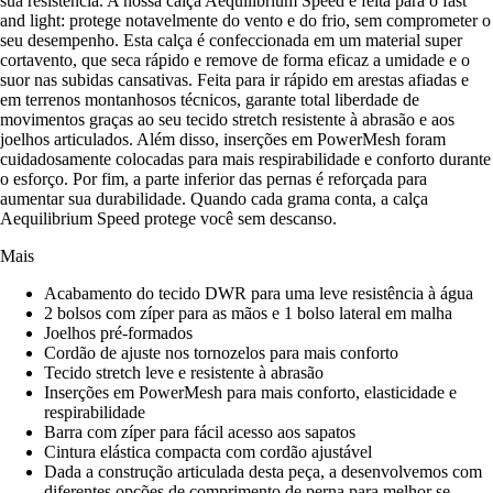
sua resistência. A nossa calça Aequilibrium Speed é feita para o fast
and light: protege notavelmente do vento e do frio, sem comprometer o
seu desempenho. Esta calça é confeccionada em um material super
cortavento, que seca rápido e remove de forma eficaz a umidade e o
suor nas subidas cansativas. Feita para ir rápido em arestas afiadas e
em terrenos montanhosos técnicos, garante total liberdade de
movimentos graças ao seu tecido stretch resistente à abrasão e aos
joelhos articulados. Além disso, inserções em PowerMesh foram
cuidadosamente colocadas para mais respirabilidade e conforto durante
o esforço. Por fim, a parte inferior das pernas é reforçada para
aumentar sua durabilidade. Quando cada grama conta, a calça
Aequilibrium Speed protege você sem descanso.
Mais
Acabamento do tecido DWR para uma leve resistência à água
2 bolsos com zíper para as mãos e 1 bolso lateral em malha
Joelhos pré-formados
Cordão de ajuste nos tornozelos para mais conforto
Tecido stretch leve e resistente à abrasão
Inserções em PowerMesh para mais conforto, elasticidade e
respirabilidade
Barra com zíper para fácil acesso aos sapatos
Cintura elástica compacta com cordão ajustável
Dada a construção articulada desta peça, a desenvolvemos com
diferentes opções de comprimento de perna para melhor se