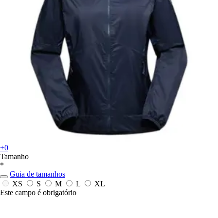
+0
Tamanho
*
Guia de tamanhos
XS
S
M
L
XL
Este campo é obrigatório