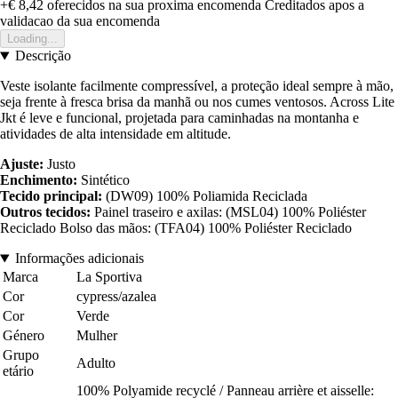
+€ 8,42
oferecidos na sua proxima encomenda
Creditados apos a
validacao da sua encomenda
Loading...
Descrição
Veste isolante facilmente compressível, a proteção ideal sempre à mão,
seja frente à fresca brisa da manhã ou nos cumes ventosos. Across Lite
Jkt é leve e funcional, projetada para caminhadas na montanha e
atividades de alta intensidade em altitude.
Ajuste:
Justo
Enchimento:
Sintético
Tecido principal:
(DW09) 100% Poliamida Reciclada
Outros tecidos:
Painel traseiro e axilas: (MSL04) 100% Poliéster
Reciclado Bolso das mãos: (TFA04) 100% Poliéster Reciclado
Informações adicionais
Marca
La Sportiva
Cor
cypress/azalea
Cor
Verde
Género
Mulher
Grupo
Adulto
etário
100% Polyamide recyclé / Panneau arrière et aisselle: