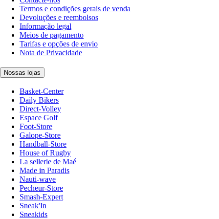
Termos e condições gerais de venda
Devoluções e reembolsos
Informação legal
Meios de pagamento
Tarifas e opções de envio
Nota de Privacidade
Nossas lojas
Basket-Center
Daily Bikers
Direct-Volley
Espace Golf
Foot-Store
Galope-Store
Handball-Store
House of Rugby
La sellerie de Maé
Made in Paradis
Nauti-wave
Pecheur-Store
Smash-Expert
Sneak'In
Sneakids