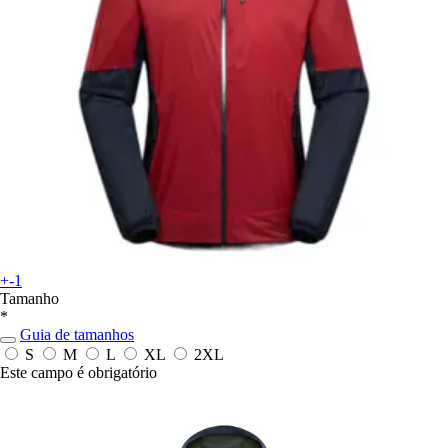
+-1
Tamanho
*
Guia de tamanhos
S
M
L
XL
2XL
Este campo é obrigatório