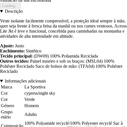
validacao da sua encomenda
Loading...
Descrição
Veste isolante facilmente compressível, a proteção ideal sempre à mão,
quer seja frente à fresca brisa da manhã ou nos cumes ventosos. Across
Lite Jkt é leve e funcional, concebida para caminhadas na montanha e
atividades de alta intensidade em altitude.
Ajuste:
Justo
Enchimento:
Sintético
Tecido principal:
(DW09) 100% Poliamida Reciclada
Outros tecidos:
Painel traseiro e sob os braços: (MSL04) 100%
Poliéster Reciclado Saco de bolsos de mão: (TFA04) 100% Poliéster
Reciclado
Informações adicionais
Marca
La Sportiva
Cor
cypress/night sky
Cor
Verde
Género
Homem
Grupo
Adulto
etário
100% Polyamide recyclé/100% Polyester recyclé Sac à
Composição