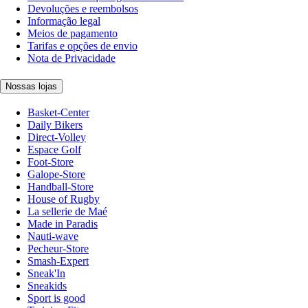
Devoluções e reembolsos
Informação legal
Meios de pagamento
Tarifas e opções de envio
Nota de Privacidade
Nossas lojas
Basket-Center
Daily Bikers
Direct-Volley
Espace Golf
Foot-Store
Galope-Store
Handball-Store
House of Rugby
La sellerie de Maé
Made in Paradis
Nauti-wave
Pecheur-Store
Smash-Expert
Sneak'In
Sneakids
Sport is good