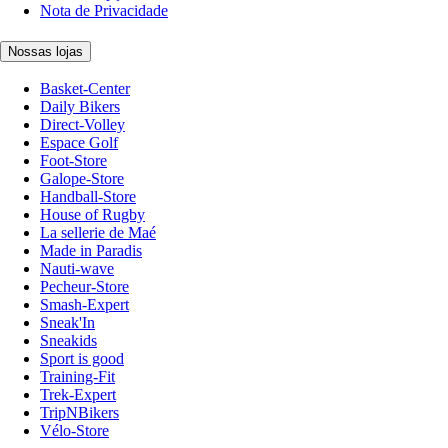
Nota de Privacidade
Nossas lojas
Basket-Center
Daily Bikers
Direct-Volley
Espace Golf
Foot-Store
Galope-Store
Handball-Store
House of Rugby
La sellerie de Maé
Made in Paradis
Nauti-wave
Pecheur-Store
Smash-Expert
Sneak'In
Sneakids
Sport is good
Training-Fit
Trek-Expert
TripNBikers
Vélo-Store