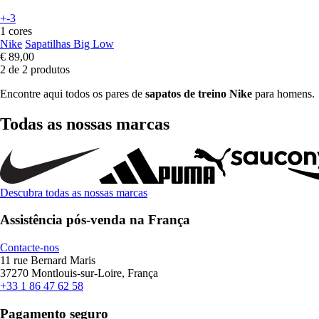
+-3
1 cores
Nike
Sapatilhas Big Low
€ 89,00
2 de 2 produtos
Encontre aqui todos os pares de
sapatos de treino Nike
para homens.
Todas as nossas marcas
Descubra todas as nossas marcas
Assistência pós-venda na França
Contacte-nos
11 rue Bernard Maris
37270 Montlouis-sur-Loire, França
+33 1 86 47 62 58
Pagamento seguro