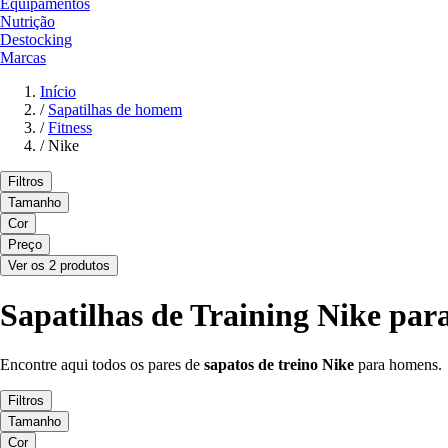
Equipamentos
Nutrição
Destocking
Marcas
Início
/
Sapatilhas de homem
/
Fitness
/
Nike
Filtros
Tamanho
Cor
Preço
Ver os 2 produtos
Sapatilhas de Training Nike pa
Encontre aqui todos os pares de
sapatos de treino Nike
para homens.
Filtros
Tamanho
Cor