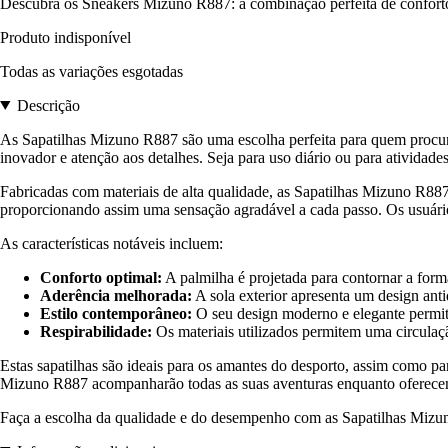
Descubra os Sneakers Mizuno R887: a combinação perfeita de conforto, 
Produto indisponível
Todas as variações esgotadas
Descrição
As Sapatilhas Mizuno R887 são uma escolha perfeita para quem procura
inovador e atenção aos detalhes. Seja para uso diário ou para atividade
Fabricadas com materiais de alta qualidade, as Sapatilhas Mizuno R88
proporcionando assim uma sensação agradável a cada passo. Os usuários
As características notáveis incluem:
Conforto optimal:
A palmilha é projetada para contornar a form
Aderência melhorada:
A sola exterior apresenta um design anti
Estilo contemporâneo:
O seu design moderno e elegante permit
Respirabilidade:
Os materiais utilizados permitem uma circulaçã
Estas sapatilhas são ideais para os amantes do desporto, assim como p
Mizuno R887 acompanharão todas as suas aventuras enquanto oferec
Faça a escolha da qualidade e do desempenho com as Sapatilhas Mizuno