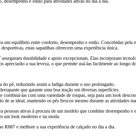
desempenho e estilo para atividades ativas no dia a dia.
 um equilíbrio entre conforto, desempenho e estilo. Concebidas pela 
s desportivas, estas sapatilhas oferecem uma experiência única.
7 asseguram durabilidade e apoio excepcionais. Elas incorporam tecnol
 apreciarão a sua leveza, o que permite usá-las facilmente ao longo do
a do pé, reduzindo assim a fadiga durante o uso prolongado.
derrapante que garante uma boa tração em diversas superfícies.
e combiná-las com uma variedade de roupas, seja para um look descont
o de ar ideal, mantendo os pés frescos mesmo durante as atividades mai
ara pessoas ativas à procura de um modelo que combine desempenho e es
em um look moderno e na moda.
 R887 e melhore a sua experiência de calçado no dia a dia.